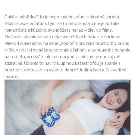
Čakáte bábätko? To je nepochybne veľmi radostná správa.
Musíte však počítať s tým, že to tehotenstvo nie je až také
romantické a kúzelné, ako môžete neraz vidieť vo filme.
Nechcem vyznievať ako nejaká necitlivá beštia, no úprimne.
Niekoľko mesiacov na sebe „nosíte“ obrovské brucho, bolia vás
kríže, v noci si nemôžete normálne ľahnúť, a to neustále behanie
na toaletu, prepáčte ale na tom podľa mňa nie je naozaj nič
zázračné. Už som to načrtla, úplnou katastrofou je spanie s
bruchom. Viete ako sa vyspíte dobre? Jediná šanca, je kvalitný
matrac.