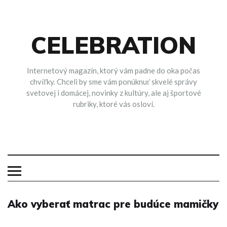
Skip
to
content
CELEBRATION
Internetový magazín, ktorý vám padne do oka počas
chvíľky. Chceli by sme vám ponúknuť skvelé správy
svetovej i domácej, novinky z kultúry, ale aj športové
rubriky, ktoré vás osloví.
Ako vyberať matrac pre budúce mamičky