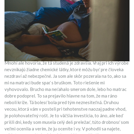
Mnohí ale hovoria, že tá studená je zdravšia. Vraj pri ich výrobe
nevznikajú žiadne chemické látky, ktoré môžu byť pre človeka
nezdraví až nebezpečné. Ja som ale skôr pozerala na to, ako sa
mi na matraci bude spať s bruškom. Toto riešenie mi
vyhovovalo. Brucho ma neťahalo smerom dole, lebo ho matrac
dobre podoprel. To sa prejavilo hlavne na tom, že ma ráno
neboli kríže. Tá bolesť bola pred tým neznesiteľná. Druhou
vecou, ktorá vám v posteli pri tehotenstve naozaj padne vhod,
je polohovateľný rošt. Je to väčšia investícia, to áno, ale keď
prišli dni, kedy som musela celý deň preležať, túto drobnosť som
veľmi ocenila a verím, že ju oceníte i vy. V pohodlí sa najete,