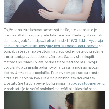
To, že sa na tvrdších matracoch spí lepšie, pre vás asi nie je
novinka. Platí to aj v prípade tehotenstva. Vtedy by ste si mali
dať naozaj záležať
https://refresher.sk/12973-Takto-vyzeraju-
detske-halloweenske-kostymy-ked-si-rodicia-daju-zalezat
na
tom, aby ste spali na tvrdšom matraci. Keď prídete do predajne
s matracmi, pravdepodobne vám poradia, aby ste si kúpili
matrac s pružinami. Viem, že dnes tieto matrace našli svoju
popularitu a že mnohí ľudia hovoria, že sa na nich spí naozaj
dobre. U mňa to ale neplatilo. Pružiny som pod sebou proste
cítila a keď som sa zväčšila a moje brucho, tak dvakrát tak.
Dostatočne tvrdý a pevný bol pre mňa
matrac zo studenej peny
.
V podstate je to veľmi podobný materiál ako klasická pena.