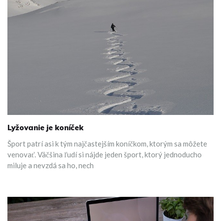
Lyžovanie je koníček
Šport patrí asi k tým najčastejším koníčkom, ktorým sa môžete
venovať. Väčšina ľudí si nájde jeden šport, ktorý jednoducho
miluje a nevzdá sa ho, nech