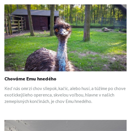
Chováme Emu hnedého
Keď nás omrzí chov sliepok, kačíc, alebo husí, a túžime po chove
exotickejšieho operenca, skvelou voľbou, hlavne v našich
zemepisných končinách, je chov Emu hnedého.