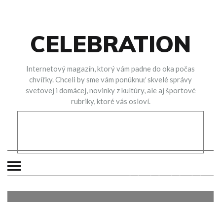
Skip
to
content
CELEBRATION
Internetový magazín, ktorý vám padne do oka počas
chvíľky. Chceli by sme vám ponúknuť skvelé správy
svetovej i domácej, novinky z kultúry, ale aj športové
rubriky, ktoré vás osloví.
Afrodiziakum naštartuje váš sexuálny
život
HOBBY