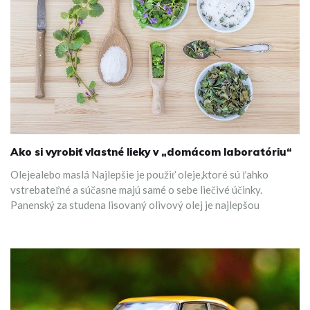
Ako si vyrobiť vlastné lieky v „domácom laboratóriu“
Olejealebo maslá Najlepšie je použiť oleje,ktoré sú ľahko
vstrebateľné a súčasne majú samé o sebe liečivé účinky.
Panenský za studena lisovaný olivový olej je najlepšou