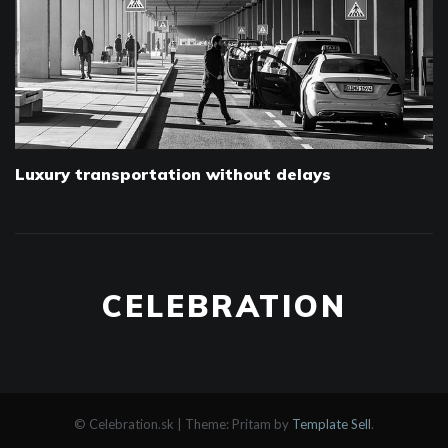
Luxury transportation without delays
CELEBRATION
© Celebration.sk
|
Theme: Pritam by
Template Sell
.