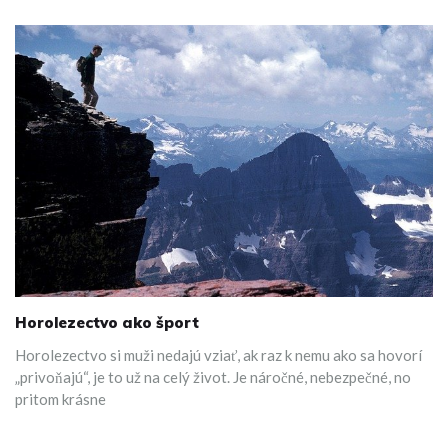
Horolezectvo ako šport
Horolezectvo si muži nedajú vziať, ak raz k nemu ako sa hovorí
„privoňajú“, je to už na celý život. Je náročné, nebezpečné, no
pritom krásne