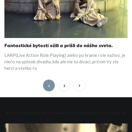
Fantastické bytosti ožili a prišli do nášho sveta.
LARP(Live Action Role Playing) alebo po hranie role naživo, je
niečo na spôsob divadla, kde ale nie sú diváci, pričom Vy ste
herci a všetko čo
1
2