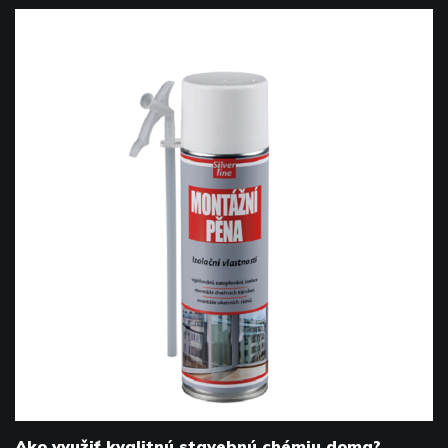
Ako využiť kvalitnú stavebnú chémiu doma?