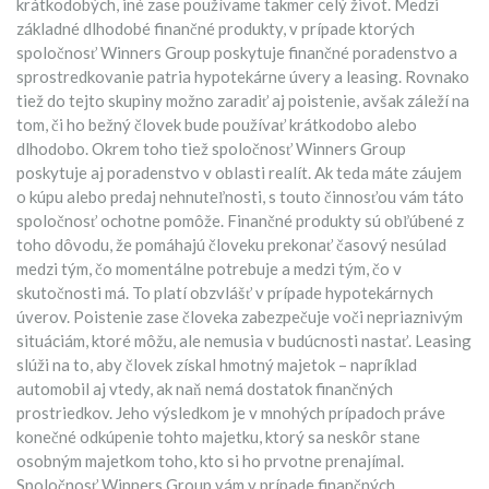
krátkodobých, iné zase používame takmer celý život. Medzi
základné dlhodobé finančné produkty, v prípade ktorých
spoločnosť Winners Group poskytuje finančné poradenstvo a
sprostredkovanie patria hypotekárne úvery a leasing. Rovnako
tiež do tejto skupiny možno zaradiť aj poistenie, avšak záleží na
tom, či ho bežný človek bude používať krátkodobo alebo
dlhodobo. Okrem toho tiež spoločnosť Winners Group
poskytuje aj poradenstvo v oblasti realít. Ak teda máte záujem
o kúpu alebo predaj nehnuteľnosti, s touto činnosťou vám táto
spoločnosť ochotne pomôže. Finančné produkty sú obľúbené z
toho dôvodu, že pomáhajú človeku prekonať časový nesúlad
medzi tým, čo momentálne potrebuje a medzi tým, čo v
skutočnosti má. To platí obzvlášť v prípade hypotekárnych
úverov. Poistenie zase človeka zabezpečuje voči nepriaznivým
situáciám, ktoré môžu, ale nemusia v budúcnosti nastať. Leasing
slúži na to, aby človek získal hmotný majetok – napríklad
automobil aj vtedy, ak naň nemá dostatok finančných
prostriedkov. Jeho výsledkom je v mnohých prípadoch práve
konečné odkúpenie tohto majetku, ktorý sa neskôr stane
osobným majetkom toho, kto si ho prvotne prenajímal.
Spoločnosť Winners Group vám v prípade finančných