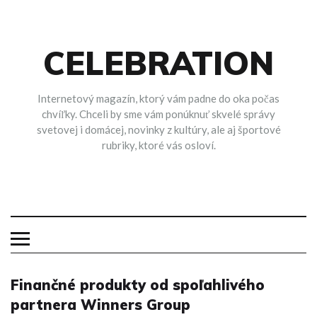
Skip
to
content
CELEBRATION
Internetový magazín, ktorý vám padne do oka počas
chvíľky. Chceli by sme vám ponúknuť skvelé správy
svetovej i domácej, novinky z kultúry, ale aj športové
rubriky, ktoré vás osloví.
Finančné produkty od spoľahlivého
partnera Winners Group