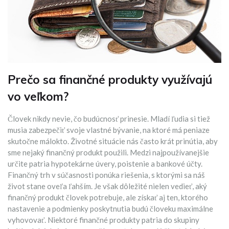
Prečo sa finančné produkty využívajú
vo veľkom?
Človek nikdy nevie, čo budúcnosť prinesie. Mladí ľudia si tiež
musia zabezpečiť svoje vlastné bývanie, na ktoré má peniaze
skutočne málokto. Životné situácie nás často krát prinútia, aby
sme nejaký finančný produkt použili. Medzi najpoužívanejšie
určite patria hypotekárne úvery, poistenie a bankové účty.
Finančný trh v súčasnosti ponúka riešenia, s ktorými sa náš
život stane oveľa ľahším. Je však dôležité nielen vedieť, aký
finančný produkt človek potrebuje, ale získať aj ten, ktorého
nastavenie a podmienky poskytnutia budú človeku maximálne
vyhovovať. Niektoré finančné produkty patria do skupiny