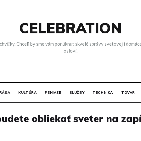
CELEBRATION
víľky. Chceli by sme vám ponúknuť skvelé správy svetovej i domácej, 
osloví.
RÁSA
KULTÚRA
PENIAZE
SLUŽBY
TECHNIKA
TOVAR
 budete obliekať sveter na zap