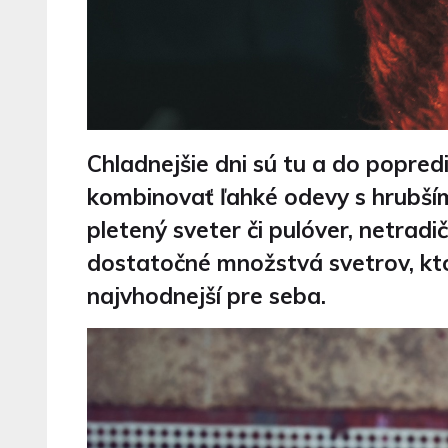
Chladnejšie dni sú tu a do popred
kombinovať ľahké odevy s hrubšími
pletený sveter či pulóver, netra
dostatočné množstvá svetrov, kto
najvhodnejší pre seba.