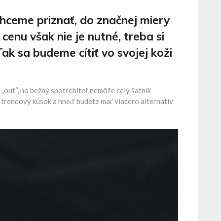
chceme priznať, do značnej miery
cenu však nie je nutné, treba si
ak sa budeme cítiť vo svojej koži
„out“, no bežný spotrebiteľ nemôže celý šatník
 trendový kúsok a hneď budete mať viacero alternatív