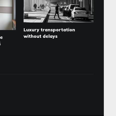
Luxury transportation
without delays
ne
š