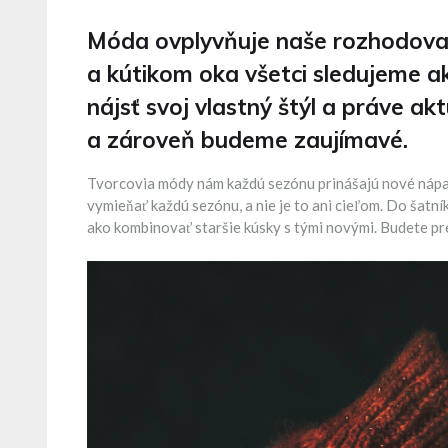
Móda ovplyvňuje naše rozhodovani
a kútikom oka všetci sledujeme ak
nájsť svoj vlastný štýl a práve a
a zároveň budeme zaujímavé.
Tvorcovia módy nám každú sezónu prinášajú nové nápady
vymieňať každú sezónu, a nie je to ani cieľom. Do šatní
ako kombinovať staršie kúsky s tými novými. Budete pr