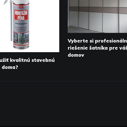
Vyberte si profesionál
riešenie šatníka pre vá
domov
užiť kvalitnú stavebnú
u doma?