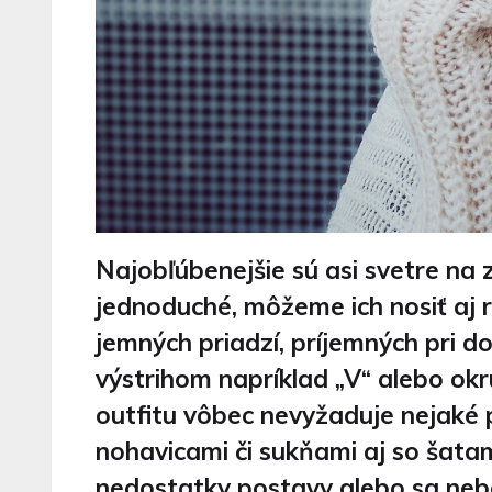
Najobľúbenejšie sú asi svetre na 
jednoduché, môžeme ich nosiť aj r
jemných priadzí, príjemných pri d
výstrihom napríklad „V“ alebo ok
outfitu vôbec nevyžaduje nejaké p
nohavicami či sukňami aj so šata
nedostatky postavy alebo sa neboj