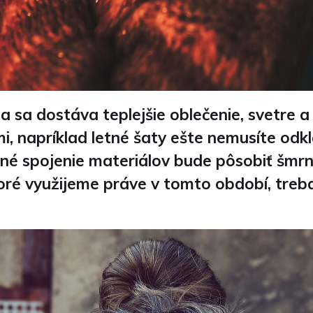
ia sa dostáva teplejšie oblečenie, svetre
, napríklad letné šaty ešte nemusíte odkla
dičné spojenie materiálov bude pôsobiť šm
ré využijeme práve v tomto období, treba 