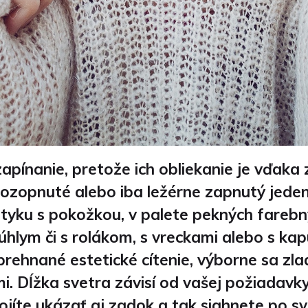
zapínanie, pretože ich obliekanie je vďak
ozopnuté alebo iba ležérne zapnutý jeden g
otyku s pokožkou, v palete pekných farebný
rúhlym či s rolákom, s vreckami alebo s k
rehnané estetické cítenie, výborne sa zla
mi.
Dĺžka svetra závisí od vašej požiadavky,
íte ukázať aj zadok a tak siahnete po sve