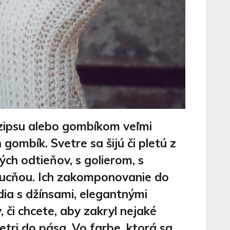
a zipsu alebo gombíkom veľmi
ombík. Svetre sa šijú či pletú z
ch odtieňov, s golierom, s
apucňou. Ich zakomponovanie do
dia s džínsami, elegantnými
 či chcete, aby zakryl nejaké
tri do pása. Vo farbe, ktorá sa