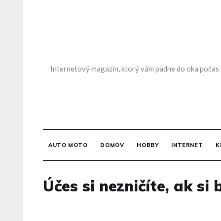
Skip
to
content
Internetový magazín, ktorý vám padne do oka počas ch
AUTO MOTO
DOMOV
HOBBY
INTERNET
K
Účes si nezničíte, ak si