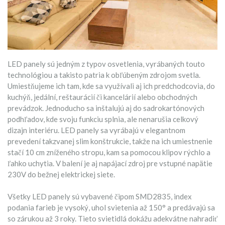
LED panely sú jedným z typov osvetlenia, vyrábaných touto
technológiou a takisto patria k obľúbeným zdrojom svetla.
Umiestňujeme ich tam, kde sa využívali aj ich predchodcovia, do
kuchýň, jedální, reštaurácií či kancelárií alebo obchodných
prevádzok. Jednoducho sa inštalujú aj do sadrokartónových
podhľadov, kde svoju funkciu splnia, ale nenarušia celkový
dizajn interiéru. LED panely sa vyrábajú v elegantnom
prevedení takzvanej slim konštrukcie, takže na ich umiestnenie
stačí 10 cm zníženého stropu, kam sa pomocou klipov rýchlo a
ľahko uchytia. V balení je aj napájací zdroj pre vstupné napätie
230V do bežnej elektrickej siete.
Všetky LED panely sú vybavené čipom SMD2835, index
podania farieb je vysoký, uhol svietenia až 150° a predávajú sa
so zárukou až 3 roky. Tieto svietidlá dokážu adekvátne nahradiť