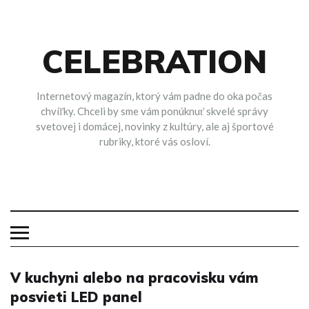
Skip
to
content
CELEBRATION
Internetový magazín, ktorý vám padne do oka počas
chvíľky. Chceli by sme vám ponúknuť skvelé správy
svetovej i domácej, novinky z kultúry, ale aj športové
rubriky, ktoré vás osloví.
V kuchyni alebo na pracovisku vám
posvieti LED panel