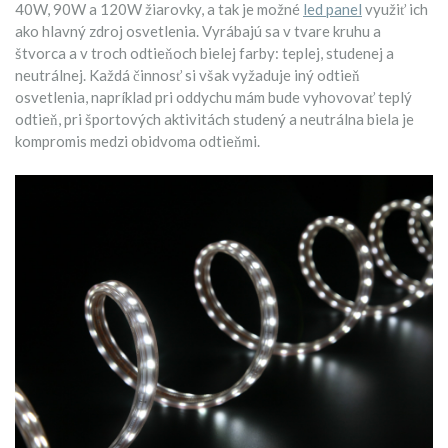
40W, 90W a 120W žiarovky, a tak je možné
led panel
využiť ich
ako hlavný zdroj osvetlenia. Vyrábajú sa v tvare kruhu a
štvorca a v troch odtieňoch bielej farby: teplej, studenej a
neutrálnej. Každá činnosť si však vyžaduje iný odtieň
osvetlenia, napríklad pri oddychu mám bude vyhovovať teplý
odtieň, pri športových aktivitách studený a neutrálna biela je
kompromis medzi obidvoma odtieňmi.