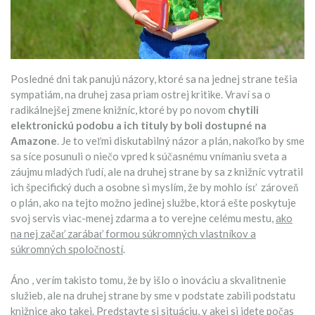
Posledné dni tak panujú názory, ktoré sa na jednej strane tešia
sympatiám, na druhej zasa priam ostrej kritike. Vraví sa o
radikálnejšej zmene knižníc, ktoré by po novom
chytili
elektronickú podobu a ich tituly by boli dostupné na
Amazone
. Je to veľmi diskutabilný názor a plán, nakoľko by sme
sa síce posunuli o niečo vpred k súčasnému vnímaniu sveta a
záujmu mladých ľudí, ale na druhej strane by sa z knižníc vytratil
ich špecifický duch a osobne si myslím, že by mohlo ísť zároveň
o plán, ako na tejto možno jedinej službe, ktorá ešte poskytuje
svoj servis viac-menej zdarma a to verejne celému mestu,
ako
na nej začať zarábať formou súkromných vlastníkov a
súkromných spoločností
.
Áno , verím takisto tomu, že by išlo o inováciu a skvalitnenie
služieb, ale na druhej strane by sme v podstate zabili podstatu
knižnice ako takej. Predstavte si situáciu, v akej si idete počas