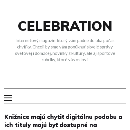
Skip
to
content
CELEBRATION
Internetový magazín, ktorý vám padne do oka počas
chvíľky. Chceli by sme vám ponúknuť skvelé správy
svetovej i domácej, novinky z kultúry, ale aj športové
rubriky, ktoré vás osloví.
Knižnice majú chytiť digitálnu podobu a
ich tituly majú byť dostupné na