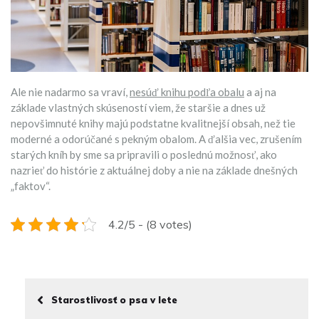
Ale nie nadarmo sa vraví,
nesúď knihu podľa obalu
a aj na
základe vlastných skúseností viem, že staršie a dnes už
nepovšimnuté knihy majú podstatne kvalitnejší obsah, než tie
moderné a odorúčané s pekným obalom. A ďalšia vec, zrušením
starých kníh by sme sa pripravili o poslednú možnosť, ako
nazrieť do histórie z aktuálnej doby a nie na základe dnešných
„faktov“.
4.2/5 - (8 votes)
Starostlivosť o psa v lete