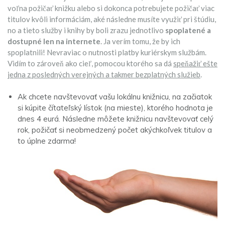
voľna požičať knižku alebo si dokonca potrebujete požičať viac
titulov kvôli informáciám, aké následne musíte využiť pri štúdiu,
no a tieto služby i knihy by boli zrazu jednotlivo
spoplatené a
dostupné len na internete
. Ja verím tomu, že by ich
spoplatnili! Nevraviac o nutnosti platby kuriérskym službám.
Vidím to zároveň ako cieľ, pomocou ktorého sa dá
speňažiť ešte
jedna z posledných verejných a takmer bezplatných služieb
.
Ak chcete navštevovať vašu lokálnu knižnicu, na začiatok
si kúpite čítateľský lístok (na mieste), ktorého hodnota je
dnes 4 eurá. Následne môžete knižnicu navštevovať celý
rok, požičať si neobmedzený počet akýchkoľvek titulov a
to úplne zdarma!