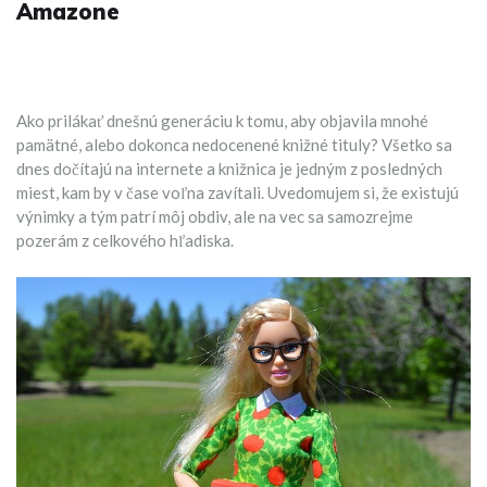
Amazone
Ako prilákať dnešnú generáciu k tomu, aby objavila mnohé
pamätné, alebo dokonca nedocenené knižné tituly? Všetko sa
dnes dočítajú na internete a knižnica je jedným z posledných
miest, kam by v čase voľna zavítali. Uvedomujem si, že existujú
výnimky a tým patrí môj obdiv, ale na vec sa samozrejme
pozerám z celkového hľadiska.