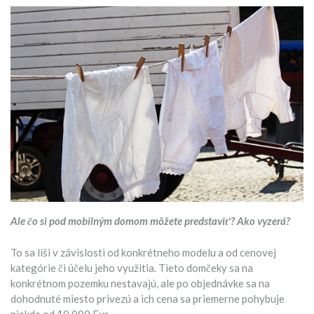
Ale čo si pod mobilným domom môžete predstaviť? Ako vyzerá?
To sa líši v závislosti od konkrétneho modelu a od cenovej
kategórie či účelu jeho využitia. Tieto domčeky sa na
konkrétnom pozemku nestavajú, ale po objednávke sa na
dohodnuté miesto privezú a ich cena sa priemerne pohybuje
niekde od 10 000 Eur.