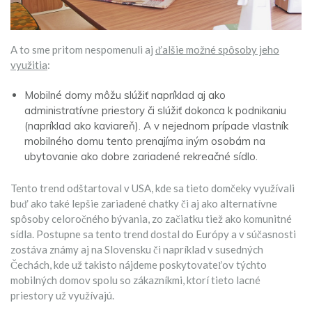
A to sme pritom nespomenuli aj
ďalšie možné spôsoby jeho
využitia
:
Mobilné domy môžu slúžiť napríklad aj ako
administratívne priestory či slúžiť dokonca k podnikaniu
(napríklad ako kaviareň). A v nejednom prípade vlastník
mobilného domu tento prenajíma iným osobám na
ubytovanie ako dobre zariadené rekreačné sídlo.
Tento trend odštartoval v USA, kde sa tieto domčeky využívali
buď ako také lepšie zariadené chatky či aj ako alternatívne
spôsoby celoročného bývania, zo začiatku tiež ako komunitné
sídla. Postupne sa tento trend dostal do Európy a v súčasnosti
zostáva známy aj na Slovensku či napríklad v susedných
Čechách, kde už takisto nájdeme poskytovateľov týchto
mobilných domov spolu so zákazníkmi, ktorí tieto lacné
priestory už využívajú.