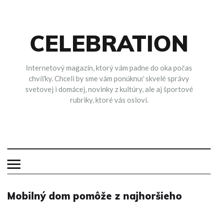
Skip
to
content
CELEBRATION
Internetový magazín, ktorý vám padne do oka počas
chvíľky. Chceli by sme vám ponúknuť skvelé správy
svetovej i domácej, novinky z kultúry, ale aj športové
rubriky, ktoré vás osloví.
Mobilný dom pomôže z najhoršieho