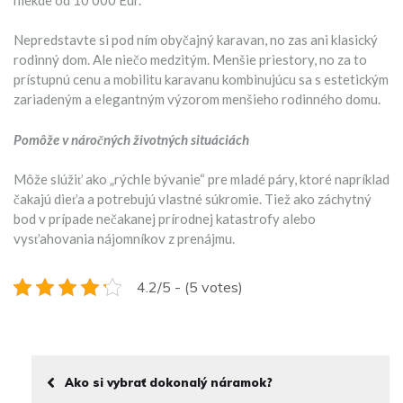
Nepredstavte si pod ním obyčajný karavan, no zas ani klasický
rodinný dom. Ale niečo medzitým. Menšie priestory, no za to
prístupnú cenu a mobilitu karavanu kombinujúcu sa s estetickým
zariadeným a elegantným výzorom menšieho rodinného domu.
Pomôže v náročných životných situáciách
Môže slúžiť ako „rýchle bývanie“ pre mladé páry, ktoré napríklad
čakajú dieťa a potrebujú vlastné súkromie. Tiež ako záchytný
bod v prípade nečakanej prírodnej katastrofy alebo
vysťahovania nájomníkov z prenájmu.
4.2/5 - (5 votes)
Ako si vybrať dokonalý náramok?