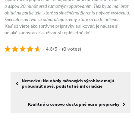
a aspoň 20 minút pred samotným opaľovaním. Tiež by sa mal brať
ohľad na partie tela, ktoré sa slnečnému žiareniu najviac vystavujú
.
Špeciálne na tvár sa odporúčajú krémy, ktoré sú na to určené.
Keď už viete ako správne prípravky aplikovať, je načase si
nejaké zaobstarať a užívať si teplé letné dni!
4.6/5 - (8 votes)
Nemecko: Na obaly mäsových výrobkov majú
pribudnúť nové, podstatné informácie
Kvalitné a cenovo dostupné euro prepravky