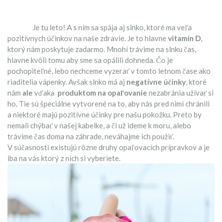
Je tu leto! A s ním sa spája aj slnko, ktoré ma veľa
pozitívnych účinkov na naše zdravie. Je to hlavne
vitamín D
,
ktorý nám poskytuje zadarmo. Mnohí trávime na slnku čas,
hlavne kvôli tomu aby sme sa opálili dohneda. Čo je
pochopiteľné, lebo nechceme vyzerať v tomto letnom čase ako
riaditelia vápenky. Avšak slnko má aj
negatívne účinky
, ktoré
nám
ale
vďaka
produktom na opaľovanie
nezabránia užívať si
ho
.
Tie sú špeciálne vytvorené na to, aby nás pred nimi chránili
a niektoré majú pozitívne účinky pre našu pokožku. Preto by
nemali chýbať v našej kabelke, a či už ideme k moru, alebo
trávime čas doma na záhrade, neváhajme ich použiť.
V súčasnosti existujú rôzne druhy opaľovacích prípravkov a je
iba na vás ktorý z nich si vyberiete.