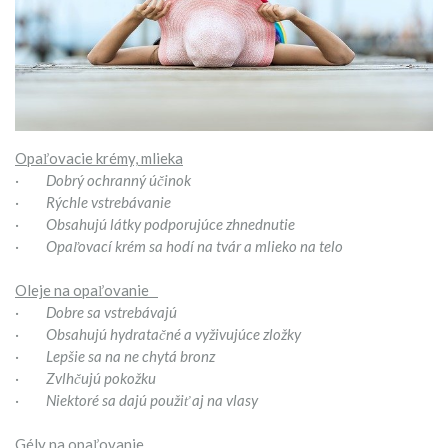
Opaľovacie krémy, mlieka
·
Dobrý ochranný účinok
·
Rýchle vstrebávanie
·
Obsahujú látky podporujúce zhnednutie
·
Opaľovací krém sa hodí na tvár a mlieko na telo
Oleje na opaľovanie
·
Dobre sa vstrebávajú
·
Obsahujú hydratačné a vyživujúce zložky
·
Lepšie sa na ne chytá bronz
·
Zvlhčujú pokožku
·
Niektoré sa dajú použiť aj na vlasy
Gély na opaľovanie