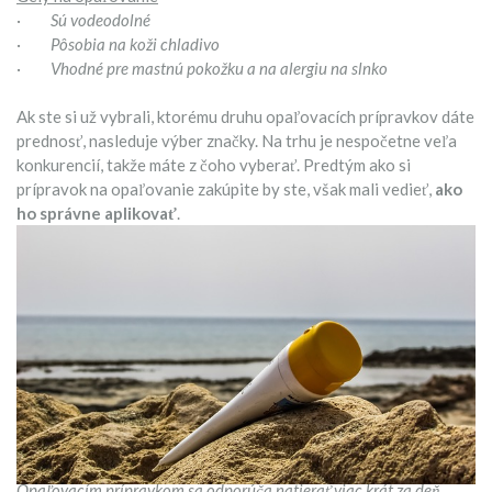
·
Sú vodeodolné
·
Pôsobia na koži chladivo
·
Vhodné pre mastnú pokožku a na alergiu na slnko
Ak ste si už vybrali, ktorému druhu opaľovacích prípravkov dáte
prednosť, nasleduje výber značky. Na trhu je nespočetne veľa
konkurencií, takže máte z čoho vyberať. Predtým ako si
prípravok na opaľovanie zakúpite by ste, však mali vedieť,
ako
ho správne aplikovať
.
Opaľovacím prípravkom sa odporúča natierať viac krát za deň