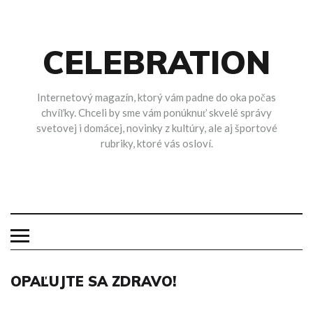
Skip
to
content
CELEBRATION
Internetový magazín, ktorý vám padne do oka počas
chvíľky. Chceli by sme vám ponúknuť skvelé správy
svetovej i domácej, novinky z kultúry, ale aj športové
rubriky, ktoré vás osloví.
OPAĽUJTE SA ZDRAVO!