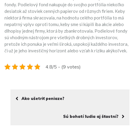
fondy. Podielový fond nakupuje do svojho portfólia niekoľko
desiatok až stoviek cenných papierov od rôznych firiem. Keby
niektorá firma skracovala, na hodnotu celého portfólia to má
nepatrný vplyv oproti tomu, keby sme si kúpili iba akcie alebo
dlhopisy jednej firmy, ktorá by zbankrotovala. Podielové fondy
sú vhodným nástrojom pre všetkých drobných investorov,
pretože ich ponuka je veľmi široká, uspokojí každého investora,
či už je jeho investičný horizont alebo vzťah k riziku akýkoľvek.
4.8/5 - (9 votes)
Ako ušetriť peniaze?
Sú bohatí ľudia aj šťastní?