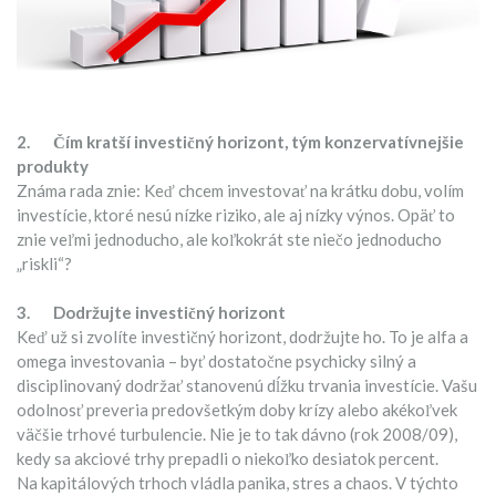
2.
Čím kratší investičný horizont, tým konzervatívnejšie
produkty
Známa rada znie: Keď chcem investovať na krátku dobu, volím
investície, ktoré nesú nízke riziko, ale aj nízky výnos. Opäť to
znie veľmi jednoducho, ale koľkokrát ste niečo jednoducho
„riskli“?
3.
Dodržujte investičný horizont
Keď už si zvolíte investičný horizont, dodržujte ho. To je alfa a
omega investovania – byť dostatočne psychicky silný a
disciplinovaný dodržať stanovenú dĺžku trvania investície. Vašu
odolnosť preveria predovšetkým doby krízy alebo akékoľvek
väčšie trhové turbulencie. Nie je to tak dávno (rok 2008/09),
kedy sa akciové trhy prepadli o niekoľko desiatok percent.
Na kapitálových trhoch vládla panika, stres a chaos. V týchto