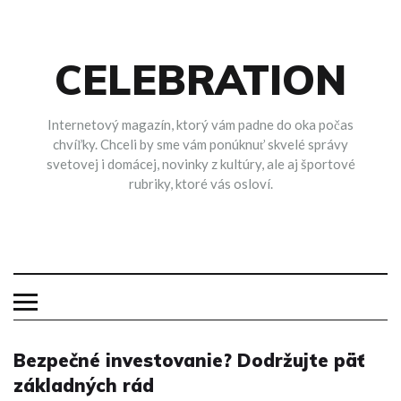
Skip
to
content
CELEBRATION
Internetový magazín, ktorý vám padne do oka počas
chvíľky. Chceli by sme vám ponúknuť skvelé správy
svetovej i domácej, novinky z kultúry, ale aj športové
rubriky, ktoré vás osloví.
Bezpečné investovanie? Dodržujte päť
základných rád