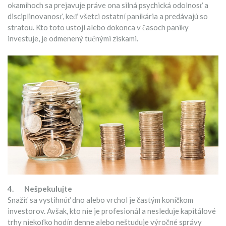
okamihoch sa prejavuje práve ona silná psychická odolnosť a
disciplinovanosť, keď všetci ostatní panikária a predávajú so
stratou. Kto toto ustojí alebo dokonca v časoch paniky
investuje, je odmenený tučnými ziskami.
4.
Nešpekulujte
Snažiť sa vystihnúť dno alebo vrchol je častým koníčkom
investorov. Avšak, kto nie je profesionál a nesleduje kapitálové
trhy niekoľko hodín denne alebo neštuduje výročné správy