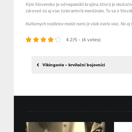
Kým Slovensko je od nepamäti krajina, ktorá je skutočne
zároveň sú aj viac tolerantní k menšinám. To sa o Slov
Kultúrnych rozdielov medzi nami je však oveľa viac. No aj 
4.2/5 - (4 votes)
Vikingovia – krvilační bojovníci