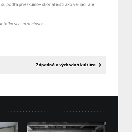
 sú podľa prieskumov skôr ateisti ako veriaci, ale
ť toľko vecí rozdielnych.
Západná a východná kultúra