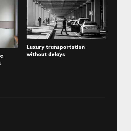
Luxury transportation
without delays
ne
š