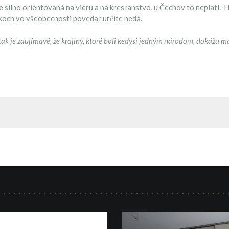
 silno orientovaná na vieru a na kresťanstvo, u Čechov to neplatí. Tí
ákoch vo všeobecnosti povedať určite nedá.
tak je zaujímavé, že krajiny, ktoré boli kedysi jedným národom, dokážu ma