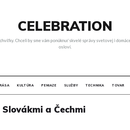
CELEBRATION
víľky. Chceli by sme vám ponúknuť skvelé správy svetovej i domácej, 
osloví.
RÁSA
KULTÚRA
PENIAZE
SLUŽBY
TECHNIKA
TOVAR
i Slovákmi a Čechmi