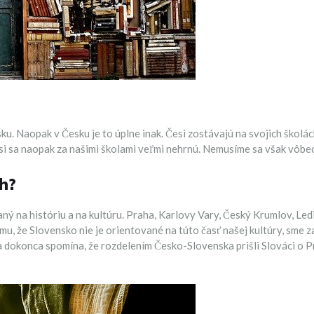
u. Naopak v Česku je to úplne inak. Česi zostávajú na svojich školách
 sa naopak za našimi školami veľmi nehrnú. Nemusíme sa však vôbec p
h?
ný na históriu a na kultúru. Praha, Karlovy Vary, Český Krumlov, Led
mu, že Slovensko nie je orientované na túto časť našej kultúry, sme z
 dokonca spomína, že rozdelením Česko-Slovenska prišli Slováci o Pr