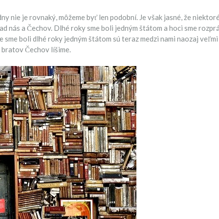
ny nie je rovnaký, môžeme byť len podobní. Je však jasné, že niektor
ad nás a Čechov. Dlhé roky sme boli jedným štátom a hoci sme rozprá
 sme boli dlhé roky jedným štátom sú teraz medzi nami naozaj veľmi v
h bratov Čechov líšime.