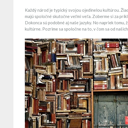
Každý národ je typický svojou ojedinelou kultúrou. Žiad
majú spoločné skutočne veľmi veľa. Zoberme si za príkl
Dokonca sú podobné aj naše jazyky. No napriek tomu, že
kultúrne. Pozrime sa spoločne na to, v čom sa od našic