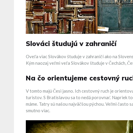
Slováci študujú v zahraničí
Oveľa viac Slovákov študuje v zahraničí ako na Slovensk
Kým naozaj veľmi veľa Slovákov študuje v Čechách, Česi
Na čo orientujeme cestovný ruc
V tomto majú Česi jasno. Ich cestovný ruch je orientova
turistov. S Bratislavou sa to nedá porovnať. Napriek to
máme. Tatry sú našou najväčšou pýchou. Veľmi často sa
smutno viac.