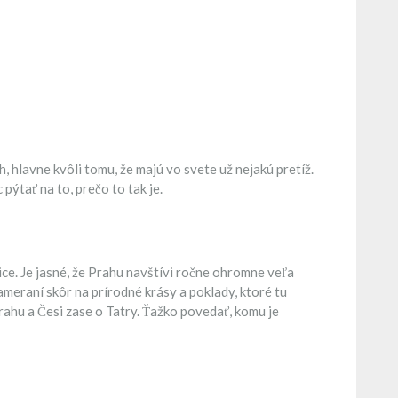
, hlavne kvôli tomu, že majú vo svete už nejakú pretíž.
ýtať na to, prečo to tak je.
ice. Je jasné, že Prahu navštívi ročne ohromne veľa
ameraní skôr na prírodné krásy a poklady, ktoré tu
ahu a Česi zase o Tatry. Ťažko povedať, komu je