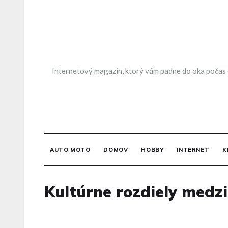
Skip
to
content
Internetový magazín, ktorý vám padne do oka počas ch
AUTO MOTO
DOMOV
HOBBY
INTERNET
K
Kultúrne rozdiely medz