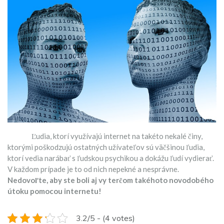
Ľudia, ktorí využívajú internet na takéto nekalé činy,
ktorými poškodzujú ostatných užívateľov sú väčšinou ľudia,
ktorí vedia narábať s ľudskou psychikou a dokážu ľudí vydierať.
V každom prípade je to od nich nepekné a nesprávne.
Nedovoľte, aby ste boli aj vy terčom takéhoto novodobého
útoku pomocou internetu!
3.2/5 - (4 votes)