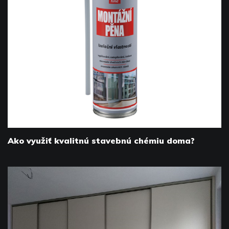
Ako využiť kvalitnú stavebnú chémiu doma?