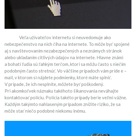
Veľa užívateľov internetu si neuvedomuje ako
nebezpečenstvo na nich číha na internete. To môže byť spojené
aj s navštevovaním nezabezpečených a neznámych stránok
alebo ukladaním citlivých údajov na internete. Hlavne známi
a bohatí ľudia sú ľahkým terčom, ktorí sa môžu často s niečím
podobným často stretnúť. Vo väčšine prípadoch vám príde e –
mail, v ktorom si nájdete podmienky, ktoré máte splniť.
V prípade, že ich nesplníte, môžete byť poškodený.
Pri akomkoľvek náznaku takéhoto šikanovania neváhajte
kontaktovať políciu. Polícia takéto prípady berie veľmi vážne.
Každým takýmto nahlaseným prípadom znížite riziko, že sa
môže stať niečo podobné niekomu inému.