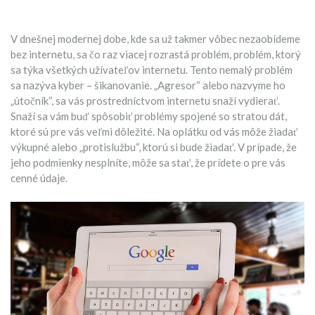
V dnešnej modernej dobe, kde sa už takmer vôbec nezaobídeme
bez internetu, sa čo raz viacej rozrastá problém, problém, ktorý
sa týka všetkých užívateľov internetu. Tento nemalý problém
sa nazýva kyber – šikanovanie. „Agresor“ alebo nazvyme ho
„útočník“, sa vás prostredníctvom internetu snaží vydierať.
Snaží sa vám buď spôsobiť problémy spojené so stratou dát,
ktoré sú pre vás veľmi dôležité. Na oplátku od vás môže žiadať
výkupné alebo „protislužbu“, ktorú si bude žiadať. V prípade, že
jeho podmienky nesplníte, môže sa stať, že prídete o pre vás
cenné údaje.