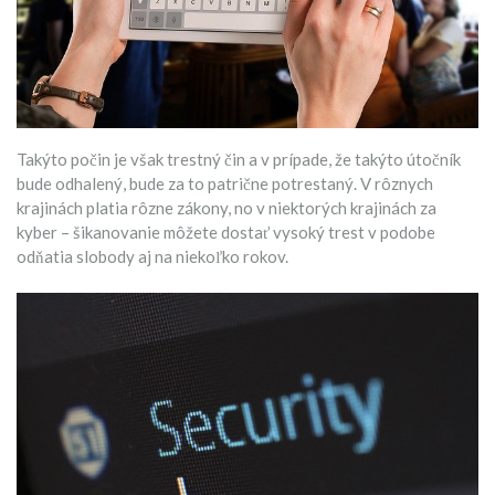
Takýto počin je však trestný čin a v prípade, že takýto útočník
bude odhalený, bude za to patrične potrestaný. V rôznych
krajinách platia rôzne zákony, no v niektorých krajinách za
kyber – šikanovanie môžete dostať vysoký trest v podobe
odňatia slobody aj na niekoľko rokov.