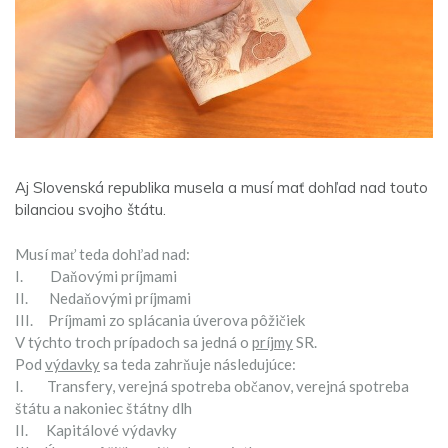
Aj Slovenská republika musela a musí mať dohľad nad touto
bilanciou svojho štátu.
Musí mať teda dohľad nad:
I. Daňovými príjmami
II. Nedaňovými príjmami
III. Príjmami zo splácania úverova pôžičiek
V týchto troch prípadoch sa jedná o
príjmy
SR.
Pod
výdavky
sa teda zahrňuje následujúce:
I. Transfery, verejná spotreba občanov, verejná spotreba
štátu a nakoniec štátny dlh
II. Kapitálové výdavky