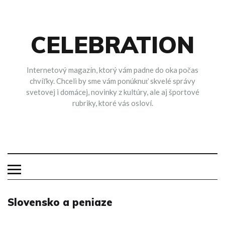
Skip
to
content
CELEBRATION
Internetový magazín, ktorý vám padne do oka počas
chvíľky. Chceli by sme vám ponúknuť skvelé správy
svetovej i domácej, novinky z kultúry, ale aj športové
rubriky, ktoré vás osloví.
Slovensko a peniaze