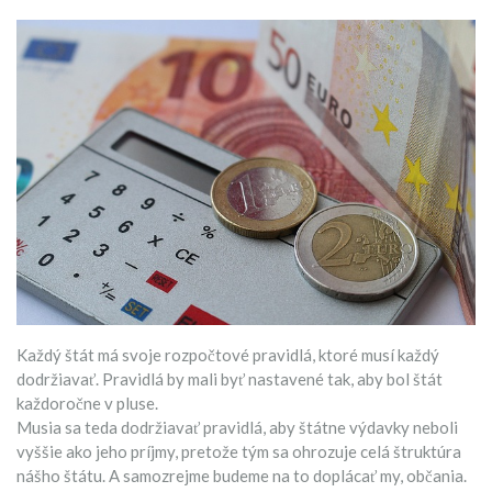
Každý štát má svoje rozpočtové pravidlá, ktoré musí každý
dodržiavať. Pravidlá by mali byť nastavené tak, aby bol štát
každoročne v pluse.
Musia sa teda dodržiavať pravidlá, aby štátne výdavky neboli
vyššie ako jeho príjmy, pretože tým sa ohrozuje celá štruktúra
nášho štátu. A samozrejme budeme na to doplácať my, občania.