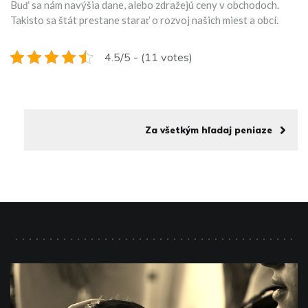
Buď sa nám navýšia dane, alebo zdražejú ceny v obchodoch.
Takisto sa štát prestane starať o rozvoj našich miest a obcí.
4.5/5 - (11 votes)
Za všetkým hľadaj peniaze