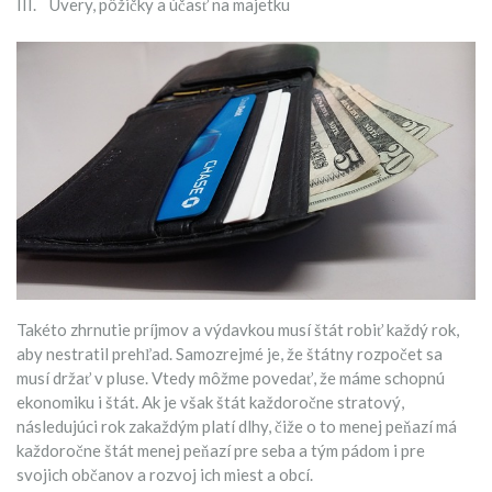
III. Úvery, pôžičky a účasť na majetku
Takéto zhrnutie príjmov a výdavkou musí štát robiť každý rok,
aby nestratil prehľad. Samozrejmé je, že štátny rozpočet sa
musí držať v pluse. Vtedy môžme povedať, že máme schopnú
ekonomiku i štát. Ak je však štát každoročne stratový,
následujúci rok zakaždým platí dlhy, čiže o to menej peňazí má
každoročne štát menej peňazí pre seba a tým pádom i pre
svojich občanov a rozvoj ich miest a obcí.