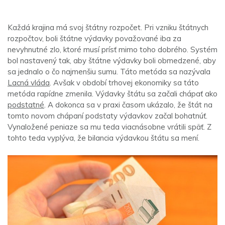
Každá krajina má svoj štátny rozpočet. Pri vzniku štátnych
rozpočtov, boli štátne výdavky považované iba za
nevyhnutné zlo, ktoré musí prísť mimo toho dobrého. Systém
bol nastavený tak, aby štátne výdavky boli obmedzené, aby
sa jednalo o čo najmenšiu sumu. Táto metóda sa nazývala
Lacná vláda
. Avšak v období trhovej ekonomiky sa táto
metóda rapídne zmenila. Výdavky štátu sa začali chápať ako
podstatné
. A dokonca sa v praxi časom ukázalo, že štát na
tomto novom chápaní podstaty výdavkov začal bohatnúť.
Vynaložené peniaze sa mu teda viacnásobne vrátili späť. Z
tohto teda vyplýva, že bilancia výdavkou štátu sa mení.