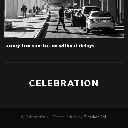
Luxury transportation without delays
CELEBRATION
© Celebration.sk
|
Theme: Pritam by
Template Sell
.