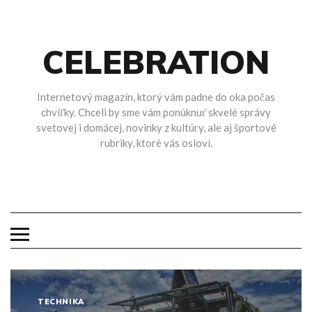
Skip
to
content
CELEBRATION
Internetový magazín, ktorý vám padne do oka počas
chvíľky. Chceli by sme vám ponúknuť skvelé správy
svetovej i domácej, novinky z kultúry, ale aj športové
rubriky, ktoré vás osloví.
TECHNIKA