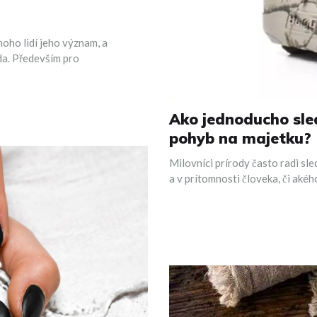
noho lidí jeho význam, a
oda. Především pro
Ako jednoducho sled
pohyb na majetku?
Milovníci prírody často radi sl
a v prítomnosti človeka, či aké