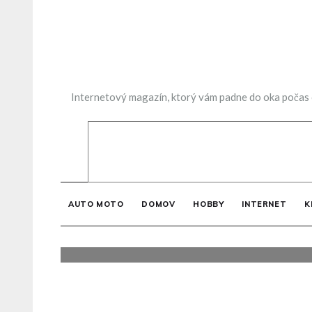
Skip
to
content
Internetový magazín, ktorý vám padne do oka počas ch
Nahliadnite do našich slu
AUTO MOTO
DOMOV
HOBBY
INTERNET
K
INTERNET