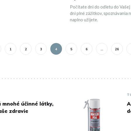
Počítate dni do odletu do Vašej
dni plné zážitkov, spoznávania 
naplno užijete.
1
2
3
4
5
6
…
26
T
 mnohé účinné látky,
A
aše zdravie
d