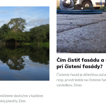
Čím čistiť fasádu a
pri čistení fasády?
Čistenie fasád je dôležitou súč
resp. prostriedok na čistenie f
výsledkov. Dnes
ich môžeme skutočne v každom
ašej planéty Zem.