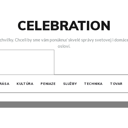
CELEBRATION
víľky. Chceli by sme vám ponúknuť skvelé správy svetovej i domácej, 
osloví.
žieb
RÁSA
KULTÚRA
PENIAZE
SLUŽBY
TECHNIKA
TOVAR