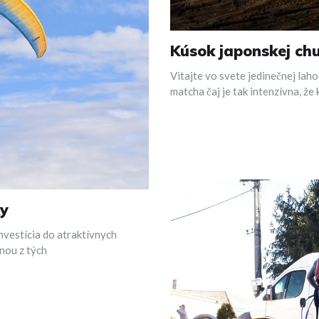
Kúsok japonskej ch
Vitajte vo svete jedinečnej lah
matcha čaj je tak intenzívna, ž
ky
nvestícia do atraktívnych
dnou z tých